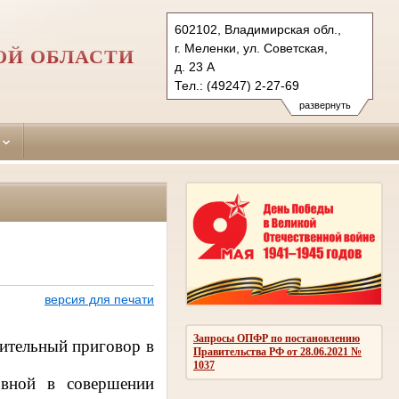
602102, Владимирская обл.,
г. Меленки, ул. Советская,
ОЙ ОБЛАСТИ
д. 23 А
Тел.: (49247) 2-27-69
melenkovsky.wld@sudrf.ru
развернуть
версия для печати
Запросы ОПФР по постановлению
ительный приговор в
Правительства РФ от 28.06.2021 №
1037
овной в совершении