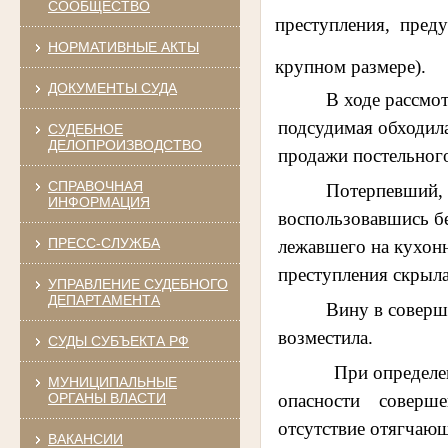
СООБЩЕСТВО
преступления, пред
НОРМАТИВНЫЕ АКТЫ
крупном размере).
ДОКУМЕНТЫ СУДА
В ходе рассмот
подсудимая обходила
СУДЕБНОЕ
ДЕЛОПРОИЗВОДСТВО
продажи постельного
СПРАВОЧНАЯ
Потерпевший, 
ИНФОРМАЦИЯ
воспользовавшись бе
ПРЕСС-СЛУЖБА
лежавшего на кухонн
преступления скрыл
УПРАВЛЕНИЕ СУДЕБНОГО
ДЕПАРТАМЕНТА
Вину в соверш
возместила.
СУДЫ СУБЪЕКТА РФ
При определ
МУНИЦИПАЛЬНЫЕ
опасности
соверше
ОРГАНЫ ВЛАСТИ
отсутствие отягчающ
ВАКАНСИИ