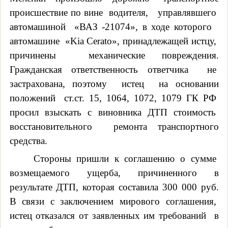
происшествие по вине
водителя,
управлявшего
автомашиной
«ВАЗ -21074», в ходе которого
автомашине
«
Kia
Cerato
», принадлежащей истцу,
причинены
механические повреждения.
Гражданская ответственность ответчика
не
застрахована, поэтому
истец
на основании
положений
ст.ст. 15, 1064, 1072, 1079 ГК РФ
просил взыскать с виновника ДТП стоимость
восстановительного
ремонта транспортного
средства.
Стороны пришли к соглашению о сумме
возмещаемого ущерба, причиненного в
результате ДТП
,
которая состави
ла
300 000 руб.
В
связи с заключением мирового соглашения,
истец отказался
от заявленных им требований
в