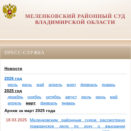
МЕЛЕНКОВСКИЙ РАЙОННЫЙ СУД
ВЛАДИМИРСКОЙ ОБЛАСТИ
ПРЕСС-СЛУЖБА
Новости
2026 год
июль
июнь
май
апрель
март
февраль
январь
2025 год
декабрь
ноябрь
октябрь
август
июль
июнь
май
апрель
март
февраль
январь
Архив за март 2025 года
18.03.2025
Меленковским районным судом рассмотрено
гражданское дело по иску о взыскании